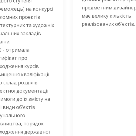
шого ступеня
предметним дизайнер
реможець) на конкурсі
має велику кількість
ломних проектів
реалізованих об'єктів.
ітектурних та художніх
чальних закладів
аїни.
0 - отримала
тифікат про
ходження курсів
вищення кваліфікації
о склад розділів
ектної документації
вимоги до їх змісту на
і види об'єктів
унального
івництва, порядок
ходження державної