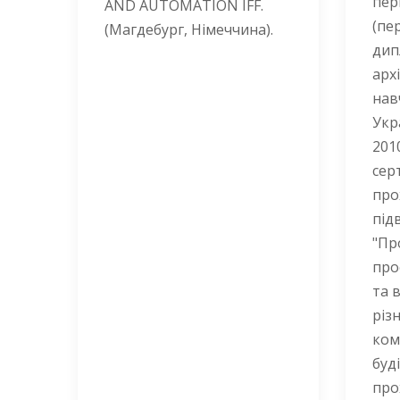
пер
AND AUTOMATION IFF.
(пе
(Магдебург, Німеччина).
дип
арх
нав
Укр
201
сер
про
під
"Пр
про
та 
різн
ком
буд
про