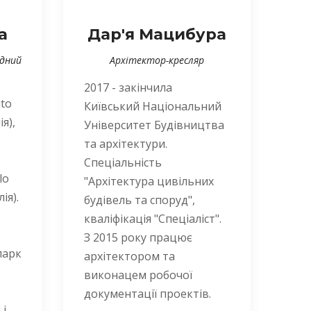
а
Дар'я Мацибура
ідний
Архітектор-кресляр
2017 - закінчила
uto
Київський Національний
я),
Університет Будівництва
та архітектури.
Спеціальність
lo
"Архітектура цивільних
ія).
будівель та споруд",
кваліфікація "Спеціаліст".
З 2015 року працює
парк
архітектором та
виконацем робочої
документації проектів.
 і