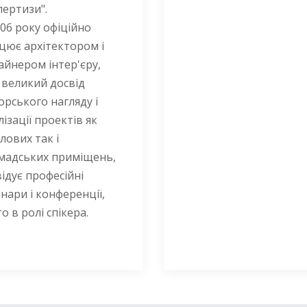
пертизи".
006 року офіційно
цює архітектором і
айнером інтер'єру,
 великий досвід
орського нагляду і
лізації проектів як
лових так і
мадських приміщень,
відує професійні
інари і конференції,
о в ролі спікера.