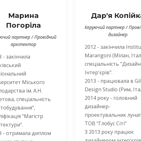
Марина
Дар'я Копійк
Погоріла
Керуючий партнер / Пров
дизайнер
ючий партнер / Провідний
архітектор
2012 - закінчила Instit
Marangoni (Мілан, Італі
8 - закінчила
спеціальність "Дизайн
ківський
Інтер'єрів".
іональний
2013 - працювала в Gil
верситет Міського
Design Studio (Рим, Італ
подарства ім. А.Н.
2014 року - головний
етова, спеціальність
дизайнер-
стобудування",
проектувальник луна
ліфікація "Магістр
ТОВ "Глобус Сіті"
ітектури".
З 2013 року працює
9 - отримала диплом
дизайнером інтер'єрів