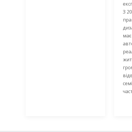
екс
З 2
пра
диз
має
авт
реа
жит
гро
від
сем
част